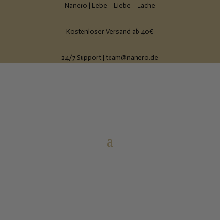
Nanero | Lebe – Liebe – Lache
Kostenloser Versand ab 40€
24/7 Support | team@nanero.de