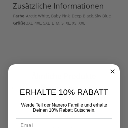
Zusätzliche Informationen
Farbe
Arctic White, Baby Pink, Deep Black, Sky Blue
Größe
3XL, 4XL, 5XL, L, M, S, XL, XS, XXL
Ähnliche Produkte
ERHALTE 10% RABATT
Bad MOM Kiss – T-Shirt
Werde Teil der Nanero Familie und erhalte
22,95
€
inkl. MwSt.
Deinen 10% Rabatt Gutschein.
inkl. MwSt.
Email