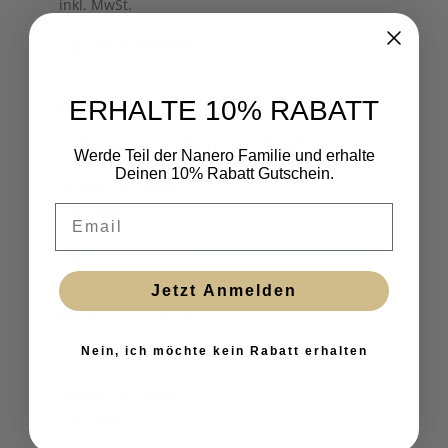
inkl. MwSt.
zzgl.
Versandkosten
ERHALTE 10% RABATT
Life is to short – T-Shirt
Werde Teil der Nanero Familie und erhalte
Deinen 10% Rabatt Gutschein.
22,95
€
inkl. MwSt.
Email
inkl. MwSt.
zzgl.
Versandkosten
Jetzt Anmelden
Life is to short – Hoodie
Nein, ich möchte kein Rabatt erhalten
39,95
€
inkl. MwSt.
inkl. MwSt.